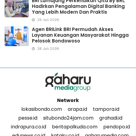
BRI Lumajang Perkenalkan Qita By BRI,
Hadirkan Pengalaman Digital Banking
Yang Lebih Modern Dan Praktis
29 Juli 2026
Agen BRILink BRI Permudah Akses
Layanan Keuangan Masyarakat Hingga
Pelosok Bondowoso
28 Juli 2026
Network
lokasibondo.com
arapa.id
tampora.id
pesse.id
situbondo24jam.com
grahadi.id
indrapura.co.id
beritapalkuda.com
pendopo.id
edunews.co.id
kataku.co.id
gaharumedia.com