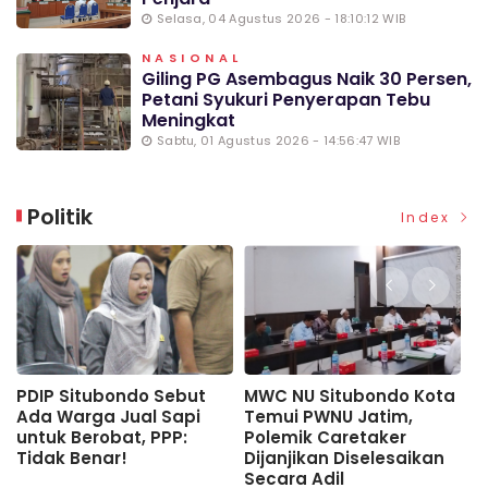
Selasa, 04 Agustus 2026 - 18:10:12 WIB
NASIONAL
Giling PG Asembagus Naik 30 Persen,
Petani Syukuri Penyerapan Tebu
Meningkat
Sabtu, 01 Agustus 2026 - 14:56:47 WIB
Politik
Index
PDIP Situbondo Sebut
MWC NU Situbondo Kota
T
Ada Warga Jual Sapi
Temui PWNU Jatim,
P
untuk Berobat, PPP:
Polemik Caretaker
N
Tidak Benar!
Dijanjikan Diselesaikan
S
Secara Adil