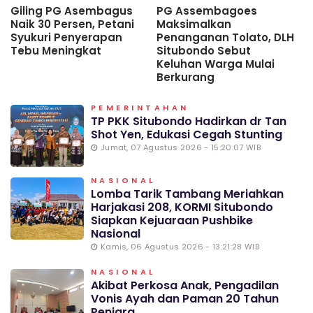
Giling PG Asembagus
PG Assembagoes
D
Naik 30 Persen, Petani
Maksimalkan
P
Syukuri Penyerapan
Penanganan Tolato, DLH
E
Tebu Meningkat
Situbondo Sebut
Keluhan Warga Mulai
Berkurang
PEMERINTAHAN
TP PKK Situbondo Hadirkan dr Tan
Shot Yen, Edukasi Cegah Stunting
Jumat, 07 Agustus 2026 - 15:20:07 WIB
NASIONAL
Lomba Tarik Tambang Meriahkan
Harjakasi 208, KORMI Situbondo
Siapkan Kejuaraan Pushbike
Nasional
Kamis, 06 Agustus 2026 - 13:21:28 WIB
NASIONAL
Akibat Perkosa Anak, Pengadilan
Vonis Ayah dan Paman 20 Tahun
Penjara