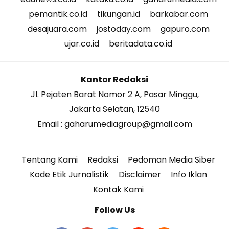
pemantik.co.id
tikungan.id
barkabar.com
desajuara.com
jostoday.com
gapuro.com
ujar.co.id
beritadata.co.id
Kantor Redaksi
Jl. Pejaten Barat Nomor 2 A, Pasar Minggu,
Jakarta Selatan, 12540
Email : gaharumediagroup@gmail.com
Tentang Kami
Redaksi
Pedoman Media Siber
Kode Etik Jurnalistik
Disclaimer
Info Iklan
Kontak Kami
Follow Us