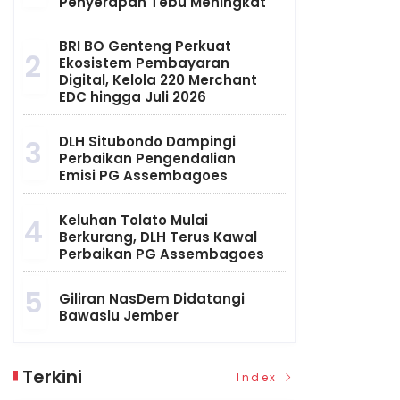
Penyerapan Tebu Meningkat
BRI BO Genteng Perkuat
2
Ekosistem Pembayaran
Digital, Kelola 220 Merchant
EDC hingga Juli 2026
DLH Situbondo Dampingi
3
Perbaikan Pengendalian
Emisi PG Assembagoes
Keluhan Tolato Mulai
4
Berkurang, DLH Terus Kawal
Perbaikan PG Assembagoes
5
Giliran NasDem Didatangi
Bawaslu Jember
Terkini
Index