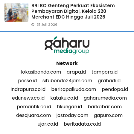
BRI BO Genteng Perkuat Ekosistem
Pembayaran Digital, Kelola 220
Merchant EDC Hingga Juli 2026
31 Juli 2026
Network
lokasibondo.com
arapa.id
tampora.id
pesse.id
situbondo24jam.com
grahadi.id
indrapura.co.id
beritapalkuda.com
pendopo.id
edunews.co.id
kataku.co.id
gaharumedia.com
pemantik.co.id
tikungan.id
barkabar.com
desajuara.com
jostoday.com
gapuro.com
ujar.co.id
beritadata.co.id