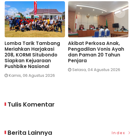
a Tarik Tambang
Akibat Perkosa Anak,
Giling P
hkan Harjakasi
Pengadilan Vonis Ayah
Naik 30 P
KORMI Situbondo
dan Paman 20 Tahun
Syukuri 
an Kejuaraan
Penjara
Tebu Men
ike Nasional
Selasa, 04 Agustus 2026
Sabtu, 01
s, 06 Agustus 2026
Tulis Komentar
Berita Lainnya
Index