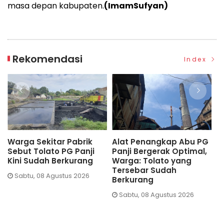
masa depan kabupaten.
(ImamSufyan)
Rekomendasi
Index
Warga Sekitar Pabrik
Alat Penangkap Abu PG
H
Sebut Tolato PG Panji
Panji Bergerak Optimal,
T
Kini Sudah Berkurang
Warga: Tolato yang
P
Tersebar Sudah
P
Sabtu, 08 Agustus 2026
Berkurang
Sabtu, 08 Agustus 2026