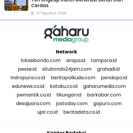
Cerdas
07 Agustus 2026
Network
lokasibondo.com
arapa.id
tampora.id
pesse.id
situbondo24jam.com
grahadi.id
indrapura.co.id
beritapalkuda.com
pendopo.id
edunews.co.id
kataku.co.id
gaharumedia.com
pemantik.co.id
tikungan.id
barkabar.com
desajuara.com
jostoday.com
gapuro.com
ujar.co.id
beritadata.co.id
Kantor Redaksi