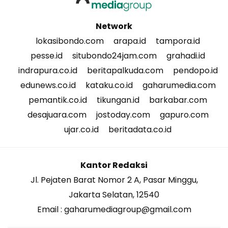
Network
lokasibondo.com
arapa.id
tampora.id
pesse.id
situbondo24jam.com
grahadi.id
indrapura.co.id
beritapalkuda.com
pendopo.id
edunews.co.id
kataku.co.id
gaharumedia.com
pemantik.co.id
tikungan.id
barkabar.com
desajuara.com
jostoday.com
gapuro.com
ujar.co.id
beritadata.co.id
Kantor Redaksi
Jl. Pejaten Barat Nomor 2 A, Pasar Minggu,
Jakarta Selatan, 12540
Email : gaharumediagroup@gmail.com