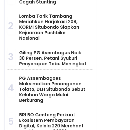
Cegah Stunting
Lomba Tarik Tambang
Meriahkan Harjakasi 208,
2
KORMI Situbondo Siapkan
Kejuaraan Pushbike
Nasional
Giling PG Asembagus Naik
3
30 Persen, Petani Syukuri
Penyerapan Tebu Meningkat
PG Assembagoes
Maksimalkan Penanganan
4
Tolato, DLH Situbondo Sebut
Keluhan Warga Mulai
Berkurang
BRI BO Genteng Perkuat
5
Ekosistem Pembayaran
Digital, Kelola 220 Merchant