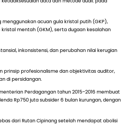
ketidaksesuaian data dan metode audit pada
 menggunakan acuan gula kristal putih (GKP),
a kristal mentah (GKM), serta dugaan kesalahan
ansial, inkonsistensi, dan perubahan nilai kerugian
 prinsip profesionalisme dan objektivitas auditor,
an di persidangan.
 Kementerian Perdagangan tahun 2015–2016 membuat
denda Rp750 juta subsider 6 bulan kurungan, dengan
bas dari Rutan Cipinang setelah mendapat abolisi