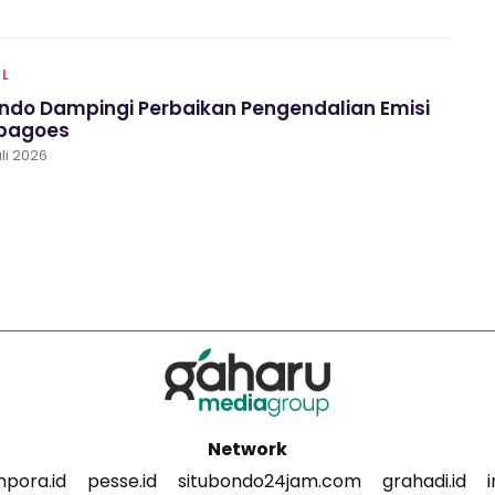
AL
ondo Dampingi Perbaikan Pengendalian Emisi
bagoes
li 2026
Network
pora.id
pesse.id
situbondo24jam.com
grahadi.id