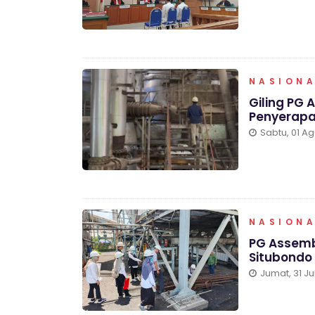
NASION
Giling PG 
Penyerapa
Sabtu, 01 A
NASION
PG Assemb
Situbondo
Jumat, 31 Ju