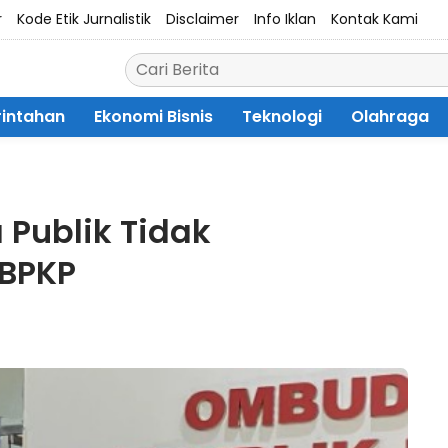
r
Kode Etik Jurnalistik
Disclaimer
Info Iklan
Kontak Kami
intahan
Ekonomi Bisnis
Teknologi
Olahraga
Publik Tidak
 BPKP