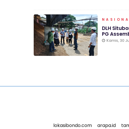
NASION
DLH Situb
PG Assem
Kamis, 30 Ju
lokasibondo.com
arapa.id
tam