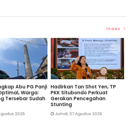
Index
TP PKK Situbondo,
TP PKK Situbondo Perkuat
Warg
Yen Ungkap Kunci
Edukasi Cegah Stunting
Tola
Sehat dan Cerdas
Lewat Pekan Menyusui
Ber
Sedunia
Agustus 2026
Sab
Jumat, 07 Agustus 2026