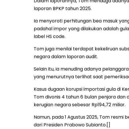
Dalam laporannya, Tom menduga adanya 
laporan BPKP tahun 2025.
Ia menyoroti perhitungan bea masuk yang
padahal impor yang dilakukan adalah gul
label HS code.
Tom juga menilai terdapat kekeliruan subst
negara dalam laporan audit.
Selain itu, ia menuding adanya pelanggaran
yang menurutnya terlihat saat pemeriksa
Kasus dugaan korupsi importasi gula di
Tom divonis 4 tahun 6 bulan penjara dan 
kerugian negara sebesar Rp194,72 miliar.
Namun, pada 1 Agustus 2025, Tom resmi be
dari Presiden Prabowo Subianto.[]