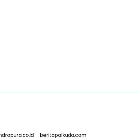
indrapura.co.id
beritapalkuda.com