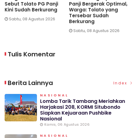
Sebut Tolato PG Panji
Panji Bergerak Optimal,
T
Kini Sudah Berkurang
Warga: Tolato yang
P
Tersebar Sudah
P
Sabtu, 08 Agustus 2026
Berkurang
Sabtu, 08 Agustus 2026
Tulis Komentar
Berita Lainnya
Index
NASIONAL
Lomba Tarik Tambang Meriahkan
Harjakasi 208, KORMI Situbondo
Siapkan Kejuaraan Pushbike
Nasional
Kamis, 06 Agustus 2026
NASIONAL