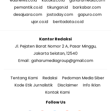
edunews.co.id
kataku.co.id
gaharumedia.com
pemantik.co.id
tikungan.id
barkabar.com
desajuara.com
jostoday.com
gapuro.com
ujar.co.id
beritadata.co.id
Kantor Redaksi
Jl. Pejaten Barat Nomor 2 A, Pasar Minggu,
Jakarta Selatan, 12540
Email : gaharumediagroup@gmail.com
Tentang Kami
Redaksi
Pedoman Media Siber
Kode Etik Jurnalistik
Disclaimer
Info Iklan
Kontak Kami
Follow Us