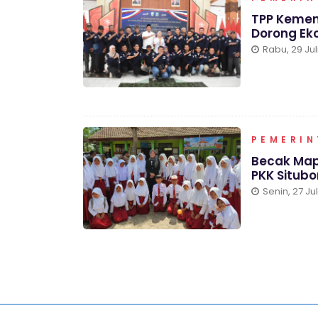
TPP Kemen
Dorong Eko
Rabu, 29 Jul
PEMERI
Becak Mapa
PKK Situb
Senin, 27 Ju