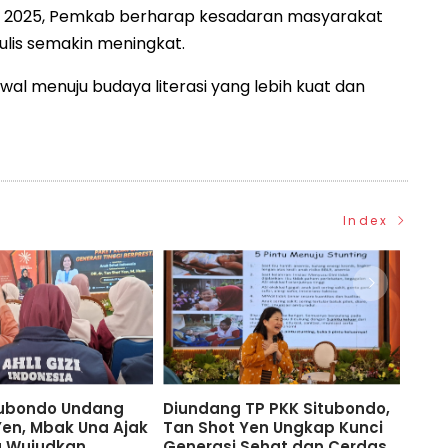
ndo 2025, Pemkab berharap kesadaran masyarakat
is semakin meningkat.
wal menuju budaya literasi yang lebih kuat dan
Index
tubondo Undang
Diundang TP PKK Situbondo,
TP P
Yen, Mbak Una Ajak
Tan Shot Yen Ungkap Kunci
Eduk
a Wujudkan
Generasi Sehat dan Cerdas
Lewa