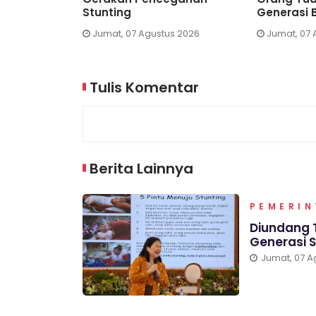
ike Nasional
Stunting
Generasi 
s 2026
Jumat, 07 Agustus 2026
Jumat, 07 
Tulis Komentar
Berita Lainnya
PEMERI
Diundang T
Generasi 
Jumat, 07 A