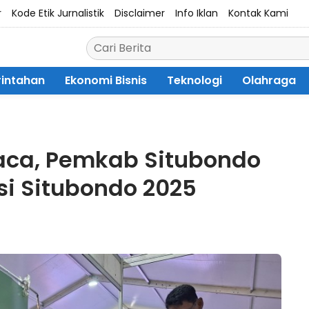
r
Kode Etik Jurnalistik
Disclaimer
Info Iklan
Kontak Kami
intahan
Ekonomi Bisnis
Teknologi
Olahraga
aca, Pemkab Situbondo
asi Situbondo 2025