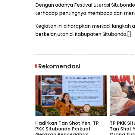
Dengan adanya Festival Literasi Situbo
terhadap pentingnya membaca dan menul
Kegiatan ini diharapkan menjadi langkah a
berkelanjutan di Kabupaten Situbondo.[]
Rekomendasi
ambang
Hadirkan Tan Shot Yen, TP
TP PKK Si
kasi 208,
PKK Situbondo Perkuat
Tan Shot 
o Siapkan
Gerakan Pencegahan
Orang Tu