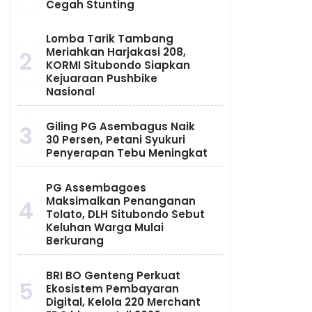
Cegah Stunting
Lomba Tarik Tambang
Meriahkan Harjakasi 208,
2
KORMI Situbondo Siapkan
Kejuaraan Pushbike
Nasional
Giling PG Asembagus Naik
3
30 Persen, Petani Syukuri
Penyerapan Tebu Meningkat
PG Assembagoes
Maksimalkan Penanganan
4
Tolato, DLH Situbondo Sebut
Keluhan Warga Mulai
Berkurang
BRI BO Genteng Perkuat
5
Ekosistem Pembayaran
Digital, Kelola 220 Merchant