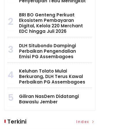
Penyerapan Tebu Meningkat
BRI BO Genteng Perkuat
2
Ekosistem Pembayaran
Digital, Kelola 220 Merchant
EDC hingga Juli 2026
DLH Situbondo Dampingi
3
Perbaikan Pengendalian
Emisi PG Assembagoes
Keluhan Tolato Mulai
4
Berkurang, DLH Terus Kawal
Perbaikan PG Assembagoes
5
Giliran NasDem Didatangi
Bawaslu Jember
Terkini
Index