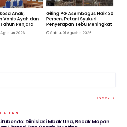
PG Assembagoes
DLH Situbondo Damping
Maksimalkan Penanganan
Perbaikan Pengendalia
Tolato, DLH Situbondo Sebut
Emisi PG Assembagoes
Keluhan Warga Mulai
Kamis, 30 Juli 2026
Berkurang
Jumat, 31 Juli 2026
Index
NTAHAN
itubondo: Diinisiasi Mbak Una, Becak Mapan