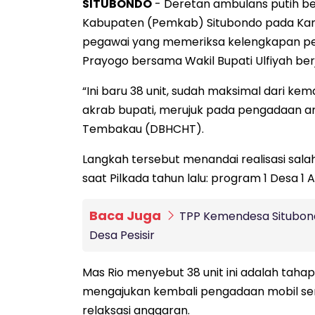
SITUBONDO
- Deretan ambulans putih be
Kabupaten (Pemkab) Situbondo pada Kami
pegawai yang memeriksa kelengkapan per
Prayogo bersama Wakil Bupati Ulfiyah berj
“Ini baru 38 unit, sudah maksimal dari ke
akrab bupati, merujuk pada pengadaan amb
Tembakau (DBHCHT).
Langkah tersebut menandai realisasi sala
saat Pilkada tahun lalu: program 1 Desa 1
Baca Juga
TPP Kemendesa Situbon
Desa Pesisir
Mas Rio menyebut 38 unit ini adalah taha
mengajukan kembali pengadaan mobil se
relaksasi anggaran.