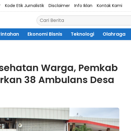
r
Kode Etik Jurnalistik
Disclaimer
Info Iklan
Kontak Kami
intahan
Ekonomi Bisnis
Teknologi
Olahraga
esehatan Warga, Pemkab
urkan 38 Ambulans Desa