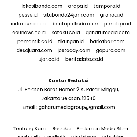
lokasibondo.com
arapa.id
tampora.id
pesse.id
situbondo24jam.com
grahadi.id
indrapura.co.id
beritapalkuda.com
pendopo.id
edunews.co.id
kataku.co.id
gaharumedia.com
pemantik.co.id
tikungan.id
barkabar.com
desajuara.com
jostoday.com
gapuro.com
ujar.co.id
beritadata.co.id
Kantor Redaksi
Jl. Pejaten Barat Nomor 2 A, Pasar Minggu,
Jakarta Selatan, 12540
Email : gaharumediagroup@gmail.com
Tentang Kami
Redaksi
Pedoman Media Siber