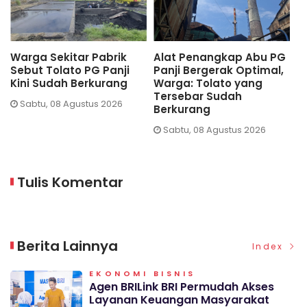
 Sekitar Pabrik
Alat Penangkap Abu PG
Hadirkan
 Tolato PG Panji
Panji Bergerak Optimal,
TP PKK S
Sudah Berkurang
Warga: Tolato yang
Perkuat 
Tersebar Sudah
Pencegah
, 08 Agustus 2026
Berkurang
Jumat, 07
Sabtu, 08 Agustus 2026
Tulis Komentar
Berita Lainnya
Index
EKONOMI BISNIS
Agen BRILink BRI Permudah Akses
Layanan Keuangan Masyarakat