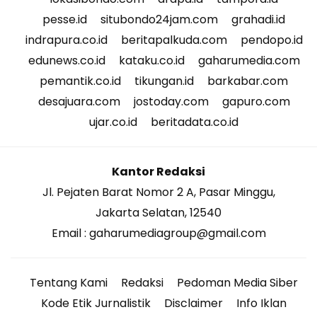
pesse.id
situbondo24jam.com
grahadi.id
indrapura.co.id
beritapalkuda.com
pendopo.id
edunews.co.id
kataku.co.id
gaharumedia.com
pemantik.co.id
tikungan.id
barkabar.com
desajuara.com
jostoday.com
gapuro.com
ujar.co.id
beritadata.co.id
Kantor Redaksi
Jl. Pejaten Barat Nomor 2 A, Pasar Minggu,
Jakarta Selatan, 12540
Email : gaharumediagroup@gmail.com
Tentang Kami
Redaksi
Pedoman Media Siber
Kode Etik Jurnalistik
Disclaimer
Info Iklan