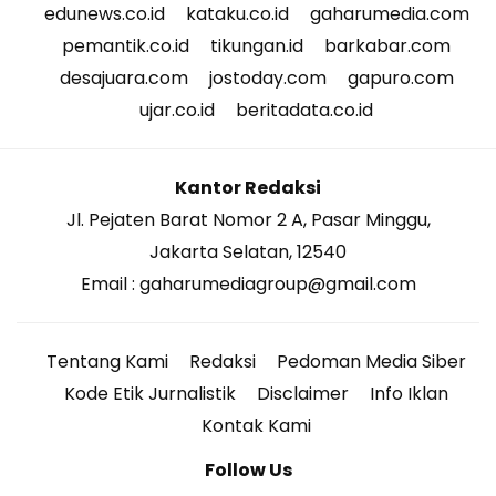
edunews.co.id
kataku.co.id
gaharumedia.com
pemantik.co.id
tikungan.id
barkabar.com
desajuara.com
jostoday.com
gapuro.com
ujar.co.id
beritadata.co.id
Kantor Redaksi
Jl. Pejaten Barat Nomor 2 A, Pasar Minggu,
Jakarta Selatan, 12540
Email : gaharumediagroup@gmail.com
Tentang Kami
Redaksi
Pedoman Media Siber
Kode Etik Jurnalistik
Disclaimer
Info Iklan
Kontak Kami
Follow Us