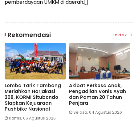
pemberdayaan UMKM di daerah.[]
Rekomendasi
Index
Lomba Tarik Tambang
Akibat Perkosa Anak,
G
Meriahkan Harjakasi
Pengadilan Vonis Ayah
N
208, KORMI Situbondo
dan Paman 20 Tahun
S
Siapkan Kejuaraan
Penjara
T
Pushbike Nasional
Selasa, 04 Agustus 2026
Kamis, 06 Agustus 2026