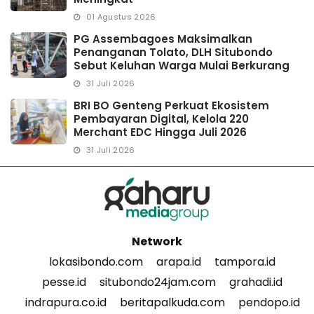
01 Agustus 2026
PG Assembagoes Maksimalkan
Penanganan Tolato, DLH Situbondo
Sebut Keluhan Warga Mulai Berkurang
31 Juli 2026
BRI BO Genteng Perkuat Ekosistem
Pembayaran Digital, Kelola 220
Merchant EDC Hingga Juli 2026
31 Juli 2026
Network
lokasibondo.com
arapa.id
tampora.id
pesse.id
situbondo24jam.com
grahadi.id
indrapura.co.id
beritapalkuda.com
pendopo.id