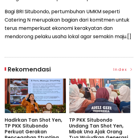
Bagi BRI Situbondo, pertumbuhan UMKM seperti
Catering N merupakan bagian dari komitmen untuk
terus memperkuat ekonomi kerakyatan dan
mendorong pelaku usaha lokal agar semakin maju.[]
Rekomendasi
Index
Tan Shot Yen,
TP PKK Situbondo
Diundang TP
itubondo
Undang Tan Shot Yen,
Situbondo, T
Gerakan
Mbak Una Ajak Orang
Ungkap Kunci
an Stunting
Tua Wujudkan Generasi
Sehat dan C