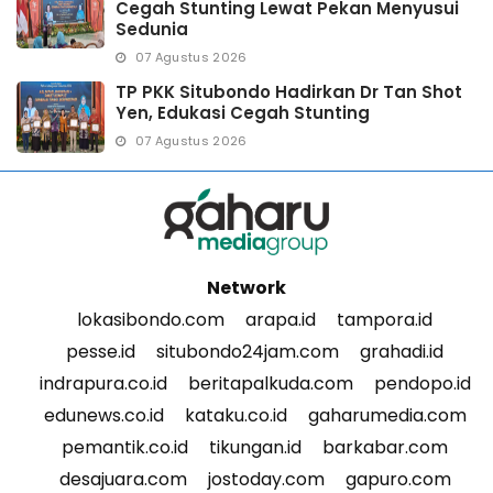
Cegah Stunting Lewat Pekan Menyusui
Sedunia
07 Agustus 2026
TP PKK Situbondo Hadirkan Dr Tan Shot
Yen, Edukasi Cegah Stunting
07 Agustus 2026
Network
lokasibondo.com
arapa.id
tampora.id
pesse.id
situbondo24jam.com
grahadi.id
indrapura.co.id
beritapalkuda.com
pendopo.id
edunews.co.id
kataku.co.id
gaharumedia.com
pemantik.co.id
tikungan.id
barkabar.com
desajuara.com
jostoday.com
gapuro.com