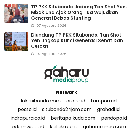
TP PKK Situbondo Undang Tan Shot Yen,
Mbak Una Ajak Orang Tua Wujudkan
Generasi Bebas Stunting
07 Agustus 2026
Diundang TP PKK Situbondo, Tan Shot
Yen Ungkap Kunci Generasi Sehat Dan
Cerdas
07 Agustus 2026
Network
lokasibondo.com
arapa.id
tampora.id
pesse.id
situbondo24jam.com
grahadi.id
indrapura.co.id
beritapalkuda.com
pendopo.id
edunews.co.id
kataku.co.id
gaharumedia.com