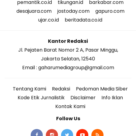
pemantik.co.id
tikungan.id
barkabar.com
desajuara.com
jostoday.com
gapuro.com
ujar.co.id
beritadata.co.id
Kantor Redaksi
Jl. Pejaten Barat Nomor 2 A, Pasar Minggu,
Jakarta Selatan, 12540
Email : gaharumediagroup@gmail.com
Tentang Kami
Redaksi
Pedoman Media Siber
Kode Etik Jurnalistik
Disclaimer
Info Iklan
Kontak Kami
Follow Us