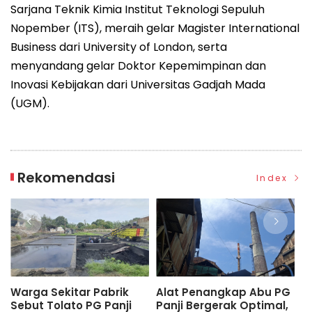
Sarjana Teknik Kimia Institut Teknologi Sepuluh
Nopember (ITS), meraih gelar Magister International
Business dari University of London, serta
menyandang gelar Doktor Kepemimpinan dan
Inovasi Kebijakan dari Universitas Gadjah Mada
(UGM).
Rekomendasi
Index
Warga Sekitar Pabrik
Alat Penangkap Abu PG
Had
Sebut Tolato PG Panji
Panji Bergerak Optimal,
TP 